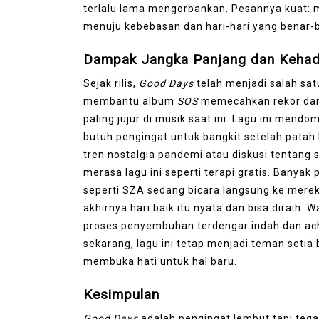
terlalu lama mengorbankan. Pesannya kuat: 
menuju kebebasan dan hari-hari yang benar-b
Dampak Jangka Panjang dan Kehadi
Sejak rilis,
Good Days
telah menjadi salah sat
membantu album
SOS
memecahkan rekor dan 
paling jujur di musik saat ini. Lagu ini mendo
butuh pengingat untuk bangkit setelah patah ha
tren nostalgia pandemi atau diskusi tentang 
merasa lagu ini seperti terapi gratis. Banyak
seperti SZA sedang bicara langsung ke mere
akhirnya hari baik itu nyata dan bisa dirai
proses penyembuhan terdengar indah dan ac
sekarang, lagu ini tetap menjadi teman setia
membuka hati untuk hal baru.
Kesimpulan
Good Days
adalah pengingat lembut tapi tega