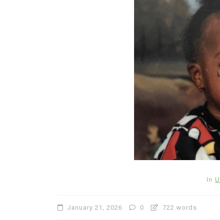
In
Uncategorized
Lagu Bertema Cinta Masi
Kuasai Streaming Musik D
June 22, 2026
0
653 word
In
U
January 21, 2026
0
722 words