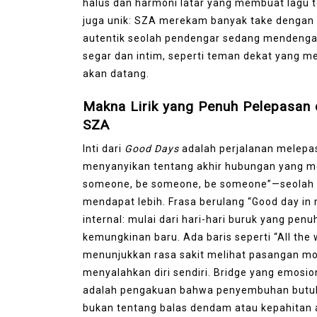
halus dan harmoni latar yang membuat lagu ter
juga unik: SZA merekam banyak take dengan 
autentik seolah pendengar sedang mendengar 
segar dan intim, seperti teman dekat yang m
akan datang.
Makna Lirik yang Penuh Pelepasan
SZA
Inti dari
Good Days
adalah perjalanan melepask
menyanyikan tentang akhir hubungan yang meny
someone, be someone, be someone”—seolah m
mendapat lebih. Frasa berulang “Good day in
internal: mulai dari hari-hari buruk yang pen
kemungkinan baru. Ada baris seperti “All the
menunjukkan rasa sakit melihat pasangan move
menyalahkan diri sendiri. Bridge yang emosio
adalah pengakuan bahwa penyembuhan butuh 
bukan tentang balas dendam atau kepahitan ab