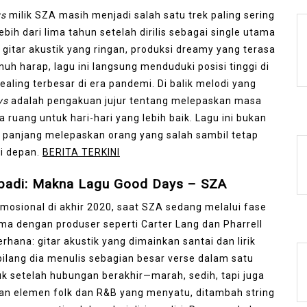
ys
milik SZA masih menjadi salah satu trek paling sering
ebih dari lima tahun setelah dirilis sebagai single utama
itar akustik yang ringan, produksi dreamy yang terasa
uh harap, lagu ini langsung menduduki posisi tinggi di
aling terbesar di era pandemi. Di balik melodi yang
ys
adalah pengakuan jujur tentang melepaskan masa
ruang untuk hari-hari yang lebih baik. Lagu ini bukan
 panjang melepaskan orang yang salah sambil tetap
i depan.
BERITA TERKINI
ibadi: Makna Lagu Good Days – SZA
emosional di akhir 2020, saat SZA sedang melalui fase
ama dengan produser seperti Carter Lang dan Pharrell
erhana: gitar akustik yang dimainkan santai dan lirik
 bilang dia menulis sebagian besar verse dalam satu
uk setelah hubungan berakhir—marah, sedih, tapi juga
gan elemen folk dan R&B yang menyatu, ditambah string