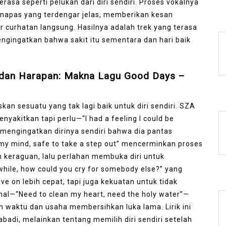
asa seperti pelukan dari diri sendiri. Proses vokalnya
napas yang terdengar jelas, memberikan kesan
curhatan langsung. Hasilnya adalah trek yang terasa
engingatkan bahwa sakit itu sementara dan hari baik
 dan Harapan: Makna Lagu Good Days –
an sesuatu yang tak lagi baik untuk diri sendiri. SZA
akitkan tapi perlu—“I had a feeling I could be
engingatkan dirinya sendiri bahwa dia pantas
 my mind, safe to take a step out” mencerminkan proses
uh keraguan, lalu perlahan membuka diri untuk
 while, how could you cry for somebody else?” yang
 on lebih cepat, tapi juga kekuatan untuk tidak
nal—“Need to clean my heart, need the holy water”—
waktu dan usaha membersihkan luka lama. Lirik ini
adi, melainkan tentang memilih diri sendiri setelah