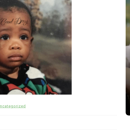
In
Uncategorized
h
Musik Elektronik Modern
igital
Semakin Digemari Anak Muda
s
June 29, 2026
0
1,148 word
ncategorized