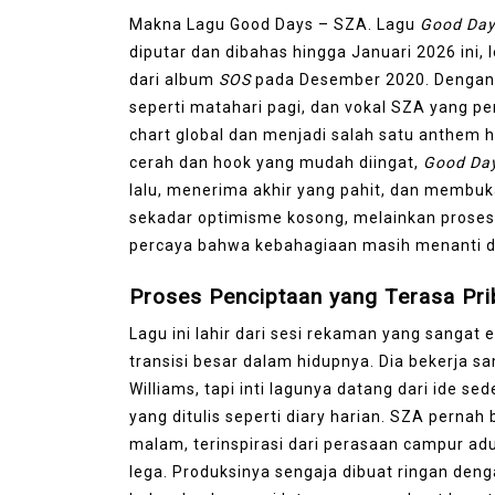
Makna Lagu Good Days – SZA. Lagu
Good Da
diputar dan dibahas hingga Januari 2026 ini, l
dari album
SOS
pada Desember 2020. Dengan g
seperti matahari pagi, dan vokal SZA yang pen
chart global dan menjadi salah satu anthem he
cerah dan hook yang mudah diingat,
Good Da
lalu, menerima akhir yang pahit, dan membuka 
sekadar optimisme kosong, melainkan proses
percaya bahwa kebahagiaan masih menanti d
Proses Penciptaan yang Terasa Pr
Lagu ini lahir dari sesi rekaman yang sangat 
transisi besar dalam hidupnya. Dia bekerja s
Williams, tapi inti lagunya datang dari ide sed
yang ditulis seperti diary harian. SZA pernah
malam, terinspirasi dari perasaan campur ad
lega. Produksinya sengaja dibuat ringan den