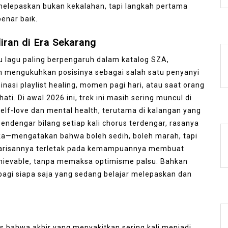
melepaskan bukan kekalahan, tapi langkah pertama
enar baik.
ran di Era Sekarang
u lagu paling berpengaruh dalam katalog SZA,
mengukuhkan posisinya sebagai salah satu penyanyi
minasi playlist healing, momen pagi hari, atau saat orang
ti. Di awal 2026 ini, trek ini masih sering muncul di
self-love dan mental health, terutama di kalangan yang
 pendengar bilang setiap kali chorus terdengar, rasanya
ka—mengatakan bahwa boleh sedih, boleh marah, tapi
h. Warisannya terletak pada kemampuannya membuat
hievable, tanpa memaksa optimisme palsu. Bahkan
 bagi siapa saja yang sedang belajar melepaskan dan
s bahwa akhir yang menyakitkan sering kali menjadi