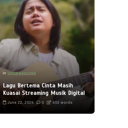
In
Uncategorized
In
Uncategor
Lagu Bertema Cinta Masih
Musik Ele
Kuasai Streaming Musik Digital
Semakin 
June 22, 2026
0
653 words
June 29, 2