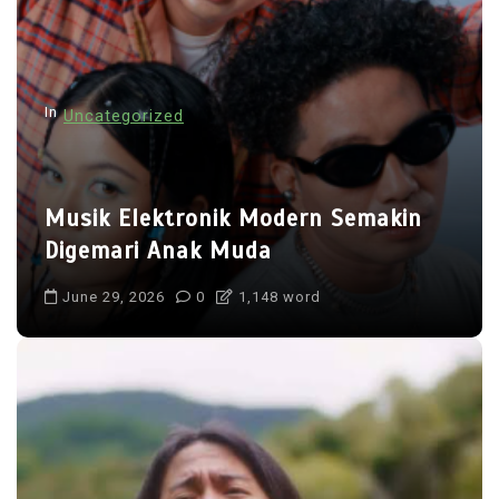
g
a
t
In
Uncategorized
i
o
n
Musik Elektronik Modern Semakin
Digemari Anak Muda
June 29, 2026
0
1,148 word