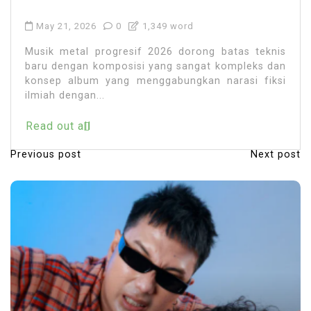
May 21, 2026
0
1,349 word
Musik metal progresif 2026 dorong batas teknis
baru dengan komposisi yang sangat kompleks dan
konsep album yang menggabungkan narasi fiksi
ilmiah dengan...
Read out all
Previous post
Next post
P
o
s
t
n
a
v
i