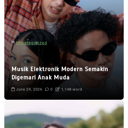
v
i
g
a
t
In
Uncategorized
i
o
n
Musik Elektronik Modern Semakin
Digemari Anak Muda
June 29, 2026
0
1,148 word