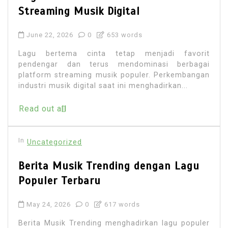
Streaming Musik Digital
June 22, 2026
0
653 words
Lagu bertema cinta tetap menjadi favorit
pendengar dan terus mendominasi berbagai
platform streaming musik populer. Perkembangan
industri musik digital saat ini menghadirkan...
Read out all
In
Uncategorized
Berita Musik Trending dengan Lagu
Populer Terbaru
May 24, 2026
0
617 words
Berita Musik Trending menghadirkan lagu populer