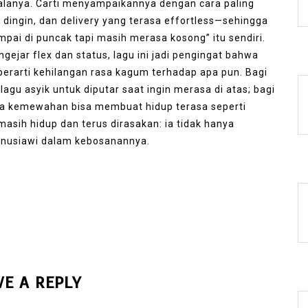
galanya. Carti menyampaikannya dengan cara paling
 dingin, dan delivery yang terasa effortless—sehingga
pai di puncak tapi masih merasa kosong” itu sendiri.
gejar flex dan status, lagu ini jadi pengingat bahwa
 berarti kehilangan rasa kagum terhadap apa pun. Bagi
lagu asyik untuk diputar saat ingin merasa di atas; bagi
ana kemewahan bisa membuat hidup terasa seperti
 masih hidup dan terus dirasakan: ia tidak hanya
anusiawi dalam kebosanannya.
VE A REPLY