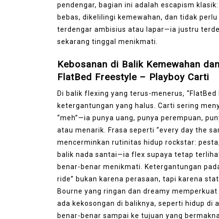
pendengar, bagian ini adalah escapism klasik
bebas, dikelilingi kemewahan, dan tidak perlu
terdengar ambisius atau lapar—ia justru terd
sekarang tinggal menikmati.
Kebosanan di Balik Kemewahan dan
FlatBed Freestyle – Playboy Carti
Di balik flexing yang terus-menerus, “FlatB
ketergantungan yang halus. Carti sering me
“meh”—ia punya uang, punya perempuan, punya
atau menarik. Frasa seperti “every day the 
mencerminkan rutinitas hidup rockstar: pesta
balik nada santai—ia flex supaya tetap terliha
benar-benar menikmati. Ketergantungan pada 
ride” bukan karena perasaan, tapi karena sta
Bourne yang ringan dan dreamy memperkuat p
ada kekosongan di baliknya, seperti hidup di 
benar-benar sampai ke tujuan yang bermakna.