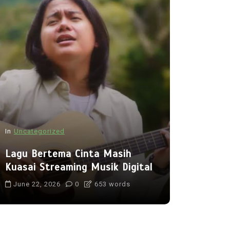
In
Uncategorized
In
Uncategor
Lagu Bertema Cinta Masih
Musik Ele
Kuasai Streaming Musik Digital
Semakin 
June 22, 2026
0
653 words
June 29, 2