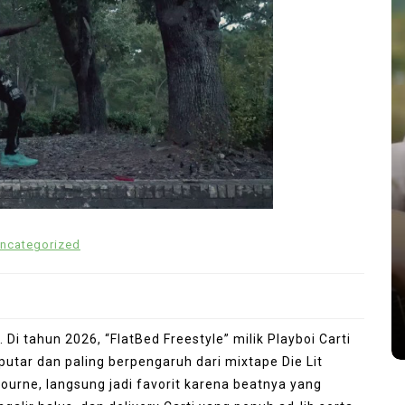
In
Uncategorized
ncategorized
h
Musik Elektronik Modern
igital
Semakin Digemari Anak Muda
s
June 29, 2026
0
1,148 word
Di tahun 2026, “FlatBed Freestyle” milik Playboi Carti
iputar dan paling berpengaruh dari mixtape Die Lit
 Bourne, langsung jadi favorit karena beatnya yang