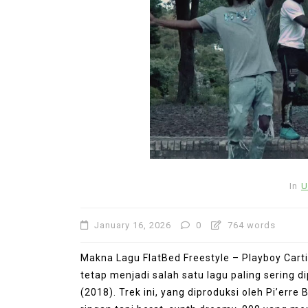
In
Uncategorized
In
U
Lagu Bertema Cinta Masi
Kuasai Streaming Musik D
January 16, 2026
0
764 words
June 22, 2026
0
653 word
Makna Lagu FlatBed Freestyle – Playboy Carti. 
tetap menjadi salah satu lagu paling sering d
(2018). Trek ini, yang diproduksi oleh Pi’erre