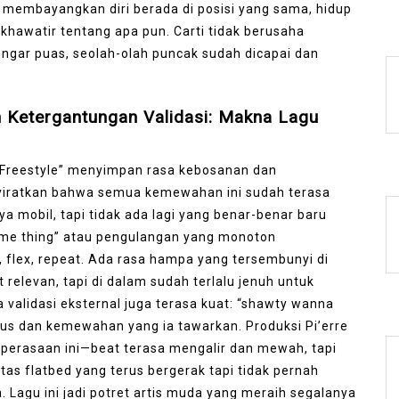
: membayangkan diri berada di posisi yang sama, hidup
 khawatir tentang apa pun. Carti tidak berusaha
engar puas, seolah-olah puncak sudah dicapai dan
 Ketergantungan Validasi: Makna Lagu
ed Freestyle” menyimpan rasa kebosanan dan
nyiratkan bahwa semua kemewahan ini sudah terasa
 mobil, tapi tidak ada lagi yang benar-benar baru
same thing” atau pengulangan yang monoton
, flex, repeat. Ada rasa hampa yang tersembunyi di
t relevan, tapi di dalam sudah terlalu jenuh untuk
validasi eksternal juga terasa kuat: “shawty wanna
tus dan kemewahan yang ia tawarkan. Produksi Pi’erre
erasaan ini—beat terasa mengalir dan mewah, tapi
atas flatbed yang terus bergerak tapi tidak pernah
 Lagu ini jadi potret artis muda yang meraih segalanya