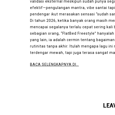
validasi eksternal meskipun sudah punya se
efektif—pengulangan mantra, vibe santai tapi
pendengar ikut merasakan sensasi “sudah sam
Di tahun 2026, ketika banyak orang masih men
mencapai segalanya terlalu cepat sering kali
sebagian orang, “FlatBed Freestyle” hanyalah 
yang lain, ia adalah cermin tentang bagaim
rutinitas tanpa akhir. Itulah mengapa lagu ini
terdengar mewah, tapi juga terasa sangat m
BACA SELENGKAPNYA DI…
LEA