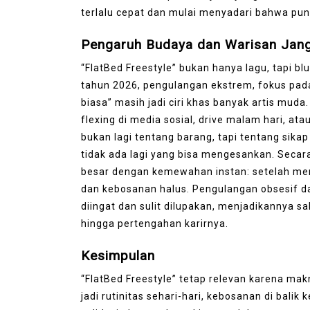
terlalu cepat dan mulai menyadari bahwa pu
Pengaruh Budaya dan Warisan Jan
“FlatBed Freestyle” bukan hanya lagu, tapi blu
tahun 2026, pengulangan ekstrem, fokus pada
biasa” masih jadi ciri khas banyak artis mud
flexing di media sosial, drive malam hari, a
bukan lagi tentang barang, tapi tentang sika
tidak ada lagi yang bisa mengesankan. Secara
besar dengan kemewahan instan: setelah mera
dan kebosanan halus. Pengulangan obsesif d
diingat dan sulit dilupakan, menjadikannya sa
hingga pertengahan karirnya.
Kesimpulan
“FlatBed Freestyle” tetap relevan karena mak
jadi rutinitas sehari-hari, kebosanan di ba