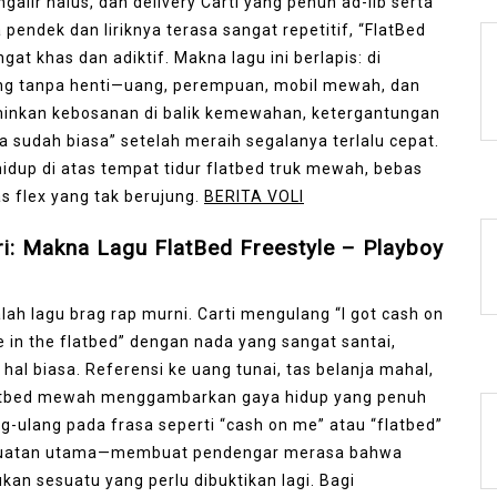
galir halus, dan delivery Carti yang penuh ad-lib serta
pendek dan liriknya terasa sangat repetitif, “FlatBed
at khas dan adiktif. Makna lagu ini berlapis: di
ing tanpa henti—uang, perempuan, mobil mewah, dan
minkan kebosanan di balik kemewahan, ketergantungan
a sudah biasa” setelah meraih segalanya terlalu cepat.
 hidup di atas tempat tidur flatbed truk mewah, bebas
as flex yang tak berujung.
BERITA VOLI
ari: Makna Lagu FlatBed Freestyle – Playboy
dalah lagu brag rap murni. Carti mengulang “I got cash on
 in the flatbed” dengan nada yang sangat santai,
al biasa. Referensi ke uang tunai, tas belanja mahal,
flatbed mewah menggambarkan gaya hidup yang penuh
g-ulang pada frasa seperti “cash on me” atau “flatbed”
kekuatan utama—membuat pendengar merasa bahwa
bukan sesuatu yang perlu dibuktikan lagi. Bagi