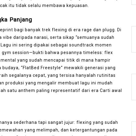
ncak itu tidak selalu membawa kepuasan.
gka Panjang
eprint bagi banyak trek flexing di era rage dan plugg. Di
 vibe daripada narasi, serta sikap “semuanya sudah
a. Lagu ini sering dipakai sebagai soundtrack momen
tau gym session—bukti bahwa pesannya timeless: flex
p mental yang sudah mencapai titik di mana hampir
 budaya, “FlatBed Freestyle” mewakili generasi yang
ih segalanya cepat, yang tersisa hanyalah rutinitas
an produksi yang mengalir membuat lagu ini mudah
lah satu anthem paling representatif dari era Carti awal
nanya sederhana tapi sangat jujur: flexing yang sudah
lik kemewahan yang melimpah, dan ketergantungan pada