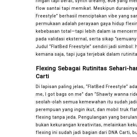
ringan tapi berat, synth dreamy, 808 yang men
flow santai tapi memikat. Meskipun durasinya 
Freestyle” berhasil menciptakan vibe yang sang
permukaan adalah perayaan gaya hidup flex
kebebasan total—tapi lebih dalam ia mencer
pada validasi eksternal, serta sikap “semuany
Judul “FlatBed Freestyle” sendiri jadi simbol:
kemana saja, tapi juga terjebak dalam rutinit
Flexing Sebagai Rutinitas Sehari-h
Carti
Di lapisan paling jelas, “FlatBed Freestyle” a
me, I got bags on me” dan “Shawty wanna ride
seolah-olah semua kemewahan itu sudah jadi h
perempuan yang ingin ikut, dan mobil truk 
flexing tanpa jeda. Pengulangan yang berulan
bukan kekurangan kreativitas, melainkan 
flexing ini sudah jadi bagian dari DNA Carti, 