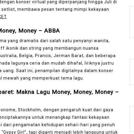
 dengan konser virtual yang diperpanjang hingga Juli di
am setlist, membawa pesan tentang mimpi kekayaan
KET
Money, Money – ABBA
a yang dramatis dari salah satu penyanyi wanita,
iff ikonik dan string yang membangun nuansa
ustralia, Belgia, Prancis, Jerman Barat, dan beberapa
i nada lagunya ceria dan mudah dihafal, liriknya justru
 uang. Saat ini, penampilan digitalnya dalam konser
sual mewah yang memperkuat tema lagu.
baret: Makna Lagu Money, Money, Money –
tronome, Stockholm, dengan pengaruh kuat dari gaya
menciptakannya untuk menangkap fantasi kekayaan
asi dari pengamatan kehidupan sehari-hari yang penuh
 “Gypsy Girl”, tapi diganti menjadi lebih langsung untuk