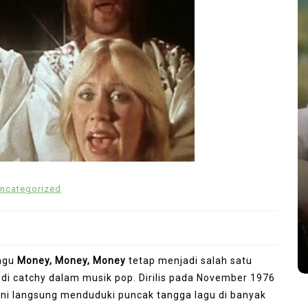
In
Uncategorized
ncategorized
h
Musik Elektronik Modern
igital
Semakin Digemari Anak Muda
s
June 29, 2026
0
1,148 word
Lagu
Money, Money, Money
tetap menjadi salah satu
lodi catchy dalam musik pop. Dirilis pada November 1976
u ini langsung menduduki puncak tangga lagu di banyak