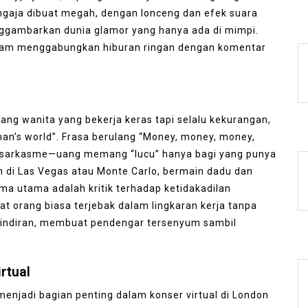
aja dibuat megah, dengan lonceng dan efek suara
gambarkan dunia glamor yang hanya ada di mimpi.
lam menggabungkan hiburan ringan dengan komentar
ng wanita yang bekerja keras tapi selalu kekurangan,
man’s world”. Frasa berulang “Money, money, money,
uh sarkasme—uang memang “lucu” hanya bagi yang punya
di Las Vegas atau Monte Carlo, bermain dadu dan
ma utama adalah kritik terhadap ketidakadilan
 orang biasa terjebak dalam lingkaran kerja tanpa
t sindiran, membuat pendengar tersenyum sambil
rtual
menjadi bagian penting dalam konser virtual di London