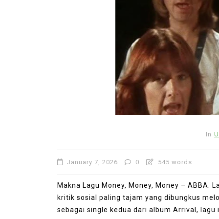
In
Uncategorized
In
U
Lagu Bertema Cinta Masi
Kuasai Streaming Musik D
January 7, 2026
0
545 words
June 22, 2026
0
653 word
Makna Lagu Money, Money, Money – ABBA. 
kritik sosial paling tajam yang dibungkus me
sebagai single kedua dari album Arrival, lag