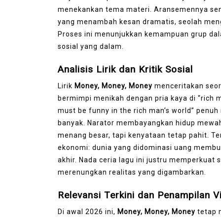
menekankan tema materi. Aransemennya seng
yang menambah kesan dramatis, seolah meng
Proses ini menunjukkan kemampuan grup da
sosial yang dalam.
Analisis Lirik dan Kritik Sosial
Lirik
Money, Money, Money
menceritakan seora
bermimpi menikah dengan pria kaya di “rich 
must be funny in the rich man’s world” pen
banyak. Narator membayangkan hidup mewah 
menang besar, tapi kenyataan tetap pahit. Te
ekonomi: dunia yang didominasi uang membuat
akhir. Nada ceria lagu ini justru memperkua
merenungkan realitas yang digambarkan.
Relevansi Terkini dan Penampilan Vi
Di awal 2026 ini,
Money, Money, Money
tetap 