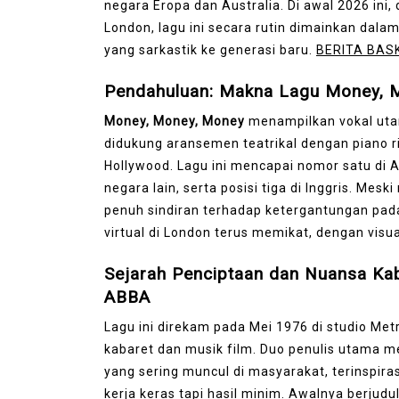
negara Eropa dan Australia. Di awal 2026 ini,
London, lagu ini secara rutin dimainkan dal
yang sarkastik ke generasi baru.
BERITA BAS
Pendahuluan: Makna Lagu Money, 
Money, Money, Money
menampilkan vokal utam
didukung aransemen teatrikal dengan piano r
Hollywood. Lagu ini mencapai nomor satu di A
negara lain, serta posisi tiga di Inggris. Mesk
penuh sindiran terhadap ketergantungan pada
virtual di London terus memikat, dengan vi
Sejarah Penciptaan dan Nuansa Ka
ABBA
Lagu ini direkam pada Mei 1976 di studio Me
kabaret dan musik film. Duo penulis utama 
yang sering muncul di masyarakat, terinspir
kerja keras tapi hasil minim. Awalnya berjudul