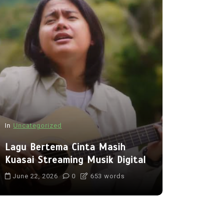
In
Uncategorized
In
Uncategor
Lagu Bertema Cinta Masih
Musik Ele
Kuasai Streaming Musik Digital
Semakin 
June 22, 2026
0
653 words
June 29, 2