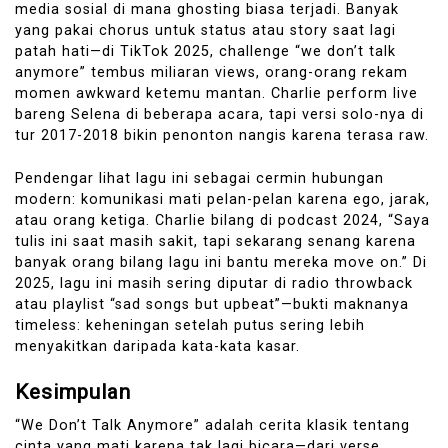
media sosial di mana ghosting biasa terjadi. Banyak
yang pakai chorus untuk status atau story saat lagi
patah hati—di TikTok 2025, challenge “we don’t talk
anymore” tembus miliaran views, orang-orang rekam
momen awkward ketemu mantan. Charlie perform live
bareng Selena di beberapa acara, tapi versi solo-nya di
tur 2017-2018 bikin penonton nangis karena terasa raw.
Pendengar lihat lagu ini sebagai cermin hubungan
modern: komunikasi mati pelan-pelan karena ego, jarak,
atau orang ketiga. Charlie bilang di podcast 2024, “Saya
tulis ini saat masih sakit, tapi sekarang senang karena
banyak orang bilang lagu ini bantu mereka move on.” Di
2025, lagu ini masih sering diputar di radio throwback
atau playlist “sad songs but upbeat”—bukti maknanya
timeless: keheningan setelah putus sering lebih
menyakitkan daripada kata-kata kasar.
Kesimpulan
“We Don’t Talk Anymore” adalah cerita klasik tentang
cinta yang mati karena tak lagi bicara—dari verse