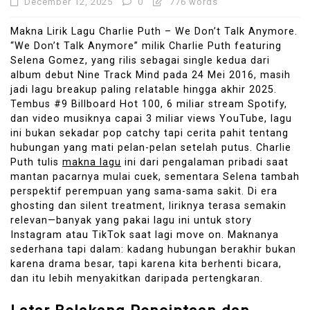
December 12, 2025
0
776 words
Makna Lirik Lagu Charlie Puth – We Don’t Talk Anymore.
“We Don’t Talk Anymore” milik Charlie Puth featuring
Selena Gomez, yang rilis sebagai single kedua dari
album debut Nine Track Mind pada 24 Mei 2016, masih
jadi lagu breakup paling relatable hingga akhir 2025.
Tembus #9 Billboard Hot 100, 6 miliar stream Spotify,
dan video musiknya capai 3 miliar views YouTube, lagu
ini bukan sekadar pop catchy tapi cerita pahit tentang
hubungan yang mati pelan-pelan setelah putus. Charlie
Puth tulis
makna lagu
ini dari pengalaman pribadi saat
mantan pacarnya mulai cuek, sementara Selena tambah
perspektif perempuan yang sama-sama sakit. Di era
ghosting dan silent treatment, liriknya terasa semakin
relevan—banyak yang pakai lagu ini untuk story
Instagram atau TikTok saat lagi move on. Maknanya
sederhana tapi dalam: kadang hubungan berakhir bukan
karena drama besar, tapi karena kita berhenti bicara,
dan itu lebih menyakitkan daripada pertengkaran.