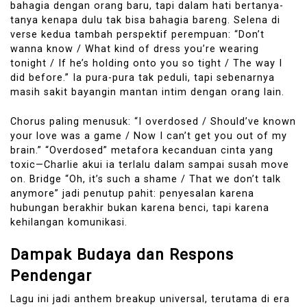
bahagia dengan orang baru, tapi dalam hati bertanya-
tanya kenapa dulu tak bisa bahagia bareng. Selena di
verse kedua tambah perspektif perempuan: “Don’t
wanna know / What kind of dress you’re wearing
tonight / If he’s holding onto you so tight / The way I
did before.” Ia pura-pura tak peduli, tapi sebenarnya
masih sakit bayangin mantan intim dengan orang lain.
Chorus paling menusuk: “I overdosed / Should’ve known
your love was a game / Now I can’t get you out of my
brain.” “Overdosed” metafora kecanduan cinta yang
toxic—Charlie akui ia terlalu dalam sampai susah move
on. Bridge “Oh, it’s such a shame / That we don’t talk
anymore” jadi penutup pahit: penyesalan karena
hubungan berakhir bukan karena benci, tapi karena
kehilangan komunikasi.
Dampak Budaya dan Respons
Pendengar
Lagu ini jadi anthem breakup universal, terutama di era