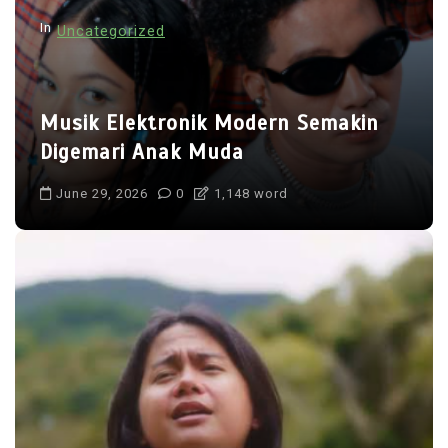
t
In
Uncategorized
i
o
n
Musik Elektronik Modern Semakin
Digemari Anak Muda
June 29, 2026
0
1,148 word