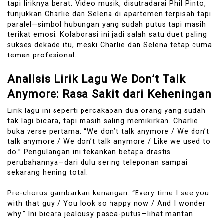
tapi liriknya berat. Video musik, disutradarai Phil Pinto,
tunjukkan Charlie dan Selena di apartemen terpisah tapi
paralel—simbol hubungan yang sudah putus tapi masih
terikat emosi. Kolaborasi ini jadi salah satu duet paling
sukses dekade itu, meski Charlie dan Selena tetap cuma
teman profesional.
Analisis Lirik Lagu We Don’t Talk
Anymore: Rasa Sakit dari Keheningan
Lirik lagu ini seperti percakapan dua orang yang sudah
tak lagi bicara, tapi masih saling memikirkan. Charlie
buka verse pertama: “We don’t talk anymore / We don’t
talk anymore / We don’t talk anymore / Like we used to
do.” Pengulangan ini tekankan betapa drastis
perubahannya—dari dulu sering teleponan sampai
sekarang hening total.
Pre-chorus gambarkan kenangan: “Every time I see you
with that guy / You look so happy now / And I wonder
why.” Ini bicara jealousy pasca-putus—lihat mantan