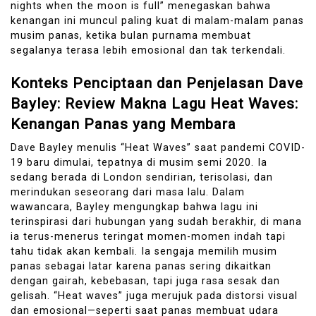
nights when the moon is full” menegaskan bahwa
kenangan ini muncul paling kuat di malam-malam panas
musim panas, ketika bulan purnama membuat
segalanya terasa lebih emosional dan tak terkendali.
Konteks Penciptaan dan Penjelasan Dave
Bayley: Review Makna Lagu Heat Waves:
Kenangan Panas yang Membara
Dave Bayley menulis “Heat Waves” saat pandemi COVID-
19 baru dimulai, tepatnya di musim semi 2020. Ia
sedang berada di London sendirian, terisolasi, dan
merindukan seseorang dari masa lalu. Dalam
wawancara, Bayley mengungkap bahwa lagu ini
terinspirasi dari hubungan yang sudah berakhir, di mana
ia terus-menerus teringat momen-momen indah tapi
tahu tidak akan kembali. Ia sengaja memilih musim
panas sebagai latar karena panas sering dikaitkan
dengan gairah, kebebasan, tapi juga rasa sesak dan
gelisah. “Heat waves” juga merujuk pada distorsi visual
dan emosional—seperti saat panas membuat udara