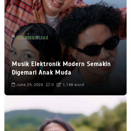
i
g
a
t
In
Uncategorized
i
o
n
Musik Elektronik Modern Semakin
Digemari Anak Muda
June 29, 2026
0
1,148 word