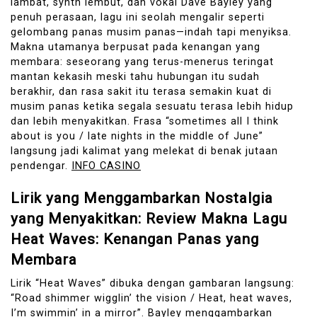
lambat, synth lembut, dan vokal Dave Bayley yang
penuh perasaan, lagu ini seolah mengalir seperti
gelombang panas musim panas—indah tapi menyiksa.
Makna utamanya berpusat pada kenangan yang
membara: seseorang yang terus-menerus teringat
mantan kekasih meski tahu hubungan itu sudah
berakhir, dan rasa sakit itu terasa semakin kuat di
musim panas ketika segala sesuatu terasa lebih hidup
dan lebih menyakitkan. Frasa “sometimes all I think
about is you / late nights in the middle of June”
langsung jadi kalimat yang melekat di benak jutaan
pendengar.
INFO CASINO
Lirik yang Menggambarkan Nostalgia
yang Menyakitkan: Review Makna Lagu
Heat Waves: Kenangan Panas yang
Membara
Lirik “Heat Waves” dibuka dengan gambaran langsung:
“Road shimmer wigglin’ the vision / Heat, heat waves,
I’m swimmin’ in a mirror”. Bayley menggambarkan