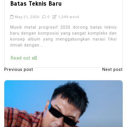
Batas Teknis Baru
May 21, 2026
0
1,349 word
Musik metal progresif 2026 dorong batas teknis
baru dengan komposisi yang sangat kompleks dan
konsep album yang menggabungkan narasi fiksi
ilmiah dengan...
Read out all
Previous post
Next post
P
o
s
t
n
a
v