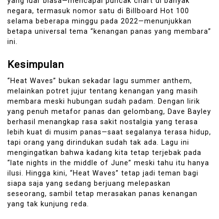
yang luar biasa—mencapai puncak chart di banyak
negara, termasuk nomor satu di Billboard Hot 100
selama beberapa minggu pada 2022—menunjukkan
betapa universal tema “kenangan panas yang membara”
ini.
Kesimpulan
“Heat Waves” bukan sekadar lagu summer anthem,
melainkan potret jujur tentang kenangan yang masih
membara meski hubungan sudah padam. Dengan lirik
yang penuh metafor panas dan gelombang, Dave Bayley
berhasil menangkap rasa sakit nostalgia yang terasa
lebih kuat di musim panas—saat segalanya terasa hidup,
tapi orang yang dirindukan sudah tak ada. Lagu ini
mengingatkan bahwa kadang kita tetap terjebak pada
“late nights in the middle of June” meski tahu itu hanya
ilusi. Hingga kini, “Heat Waves” tetap jadi teman bagi
siapa saja yang sedang berjuang melepaskan
seseorang, sambil tetap merasakan panas kenangan
yang tak kunjung reda.