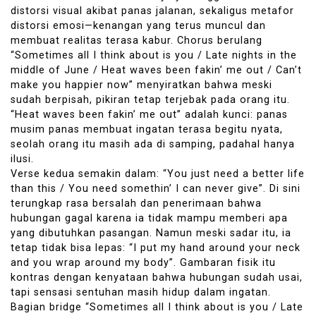
distorsi visual akibat panas jalanan, sekaligus metafor
distorsi emosi—kenangan yang terus muncul dan
membuat realitas terasa kabur. Chorus berulang
“Sometimes all I think about is you / Late nights in the
middle of June / Heat waves been fakin’ me out / Can’t
make you happier now” menyiratkan bahwa meski
sudah berpisah, pikiran tetap terjebak pada orang itu.
“Heat waves been fakin’ me out” adalah kunci: panas
musim panas membuat ingatan terasa begitu nyata,
seolah orang itu masih ada di samping, padahal hanya
ilusi.
Verse kedua semakin dalam: “You just need a better life
than this / You need somethin’ I can never give”. Di sini
terungkap rasa bersalah dan penerimaan bahwa
hubungan gagal karena ia tidak mampu memberi apa
yang dibutuhkan pasangan. Namun meski sadar itu, ia
tetap tidak bisa lepas: “I put my hand around your neck
and you wrap around my body”. Gambaran fisik itu
kontras dengan kenyataan bahwa hubungan sudah usai,
tapi sensasi sentuhan masih hidup dalam ingatan.
Bagian bridge “Sometimes all I think about is you / Late