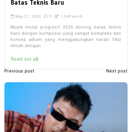
Batas Teknis Baru
May 21, 2026
0
1,349 word
Musik metal progresif 2026 dorong batas teknis
baru dengan komposisi yang sangat kompleks dan
konsep album yang menggabungkan narasi fiksi
ilmiah dengan...
Read out all
Previous post
Next post
P
o
s
t
n
a
v