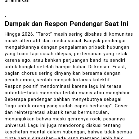
diramalkan
.
Dampak dan Respon Pendengar Saat Ini
Hingga 2026, “Tarot” masih sering dibahas di komunitas
musik alternatif dan media sosial. Banyak pendengar
mengaitkannya dengan pengalaman pribadi: hubungan
yang toxic tapi susah dilepas, pertemanan yang retak
karena ego, atau bahkan perjuangan band itu sendiri
untuk bangkit setelah hampir bubar. Di konser .Feast,
bagian chorus sering dinyanyikan bersama dengan
penuh emosi, seolah menjadi katarsis kolektif.
Respon positif mendominasi karena lagu ini terasa
autentik—tidak mencoba terlalu manis atau menghibur.
Beberapa pendengar bahkan menyebutnya sebagai
“lagu untuk orang yang sudah capek berharap”. Cover
dan reinterpretasi akustik terus bermunculan,
menunjukkan bahwa meski genrenya rock, pesannya
universal. Lagu ini juga mendorong diskusi tentang
kesehatan mental dalam hubungan, bahwa tidak semua
cinta harus dirayakan—ada yang memang lebih baik