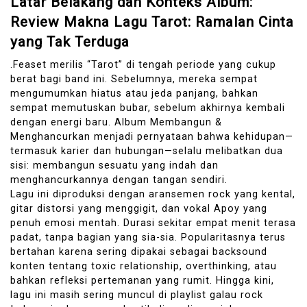
Latar Belakang dan Konteks Album:
Review Makna Lagu Tarot: Ramalan Cinta
yang Tak Terduga
.Feaset merilis “Tarot” di tengah periode yang cukup
berat bagi band ini. Sebelumnya, mereka sempat
mengumumkan hiatus atau jeda panjang, bahkan
sempat memutuskan bubar, sebelum akhirnya kembali
dengan energi baru. Album Membangun &
Menghancurkan menjadi pernyataan bahwa kehidupan—
termasuk karier dan hubungan—selalu melibatkan dua
sisi: membangun sesuatu yang indah dan
menghancurkannya dengan tangan sendiri.
Lagu ini diproduksi dengan aransemen rock yang kental,
gitar distorsi yang menggigit, dan vokal Apoy yang
penuh emosi mentah. Durasi sekitar empat menit terasa
padat, tanpa bagian yang sia-sia. Popularitasnya terus
bertahan karena sering dipakai sebagai backsound
konten tentang toxic relationship, overthinking, atau
bahkan refleksi pertemanan yang rumit. Hingga kini,
lagu ini masih sering muncul di playlist galau rock