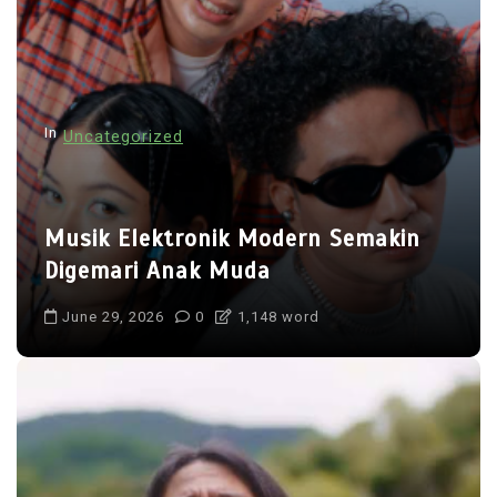
i
g
a
t
In
Uncategorized
i
o
n
Musik Elektronik Modern Semakin
Digemari Anak Muda
June 29, 2026
0
1,148 word