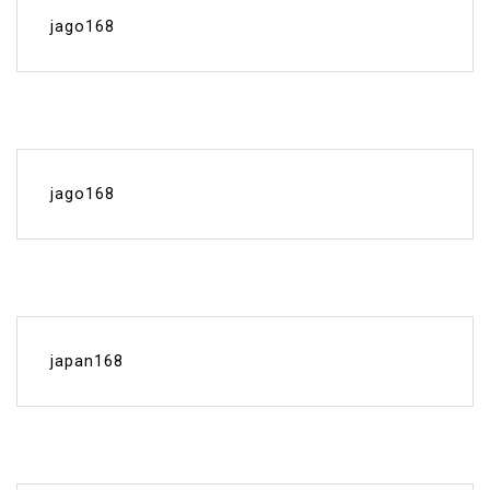
jago168
jago168
japan168