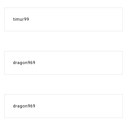
timur99
dragon969
dragon969