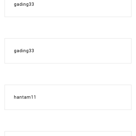
gading33
gading33
hantam11