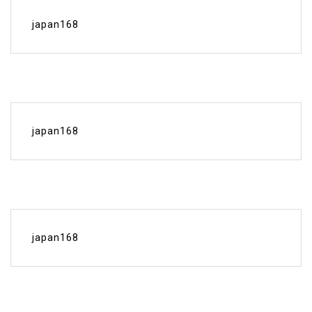
japan168
japan168
japan168