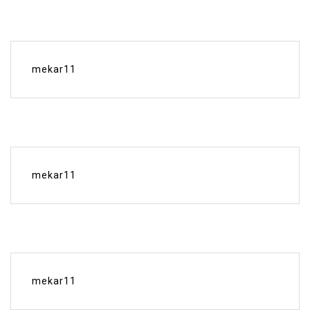
mekar11
mekar11
mekar11