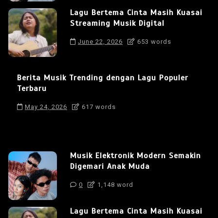
Lagu Bertema Cinta Masih Kuasai
Streaming Musik Digital
June 22, 2026
653 words
Berita Musik Trending dengan Lagu Populer
Terbaru
May 24, 2026
617 words
Musik Elektronik Modern Semakin
Digemari Anak Muda
0
1,148 word
Lagu Bertema Cinta Masih Kuasai