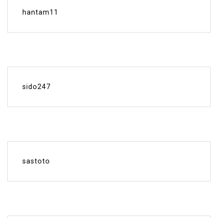
hantam11
sido247
sastoto