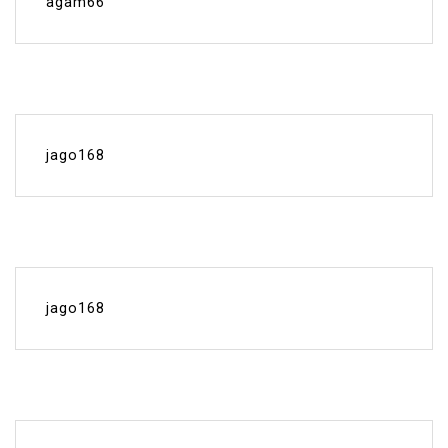
agam66
jago168
jago168