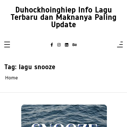
Skip
to
Duhockhoinghiep Info Lagu
content
Terbaru dan Maknanya Paling
Update
Tag:
lagu snooze
Home