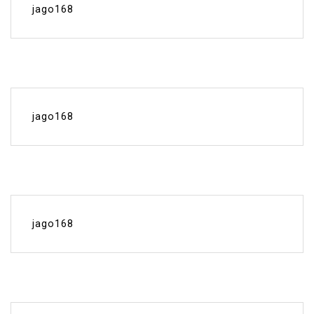
jago168
jago168
jago168